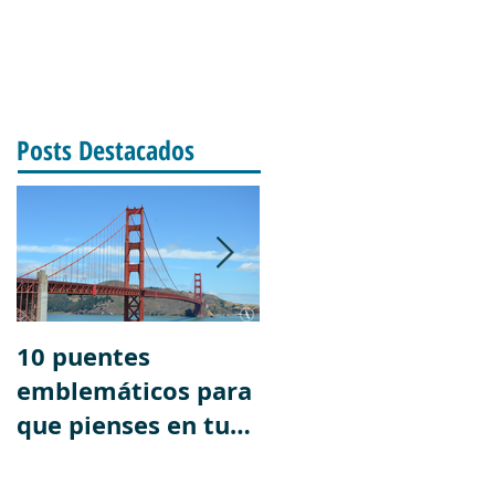
SOTROS
Posts Destacados
10 puentes
El fin del mundo.
emblemáticos para
Postales increíbles
que pienses en tus
de la ciudad más
próximas
austral del mundo
vacaciones.