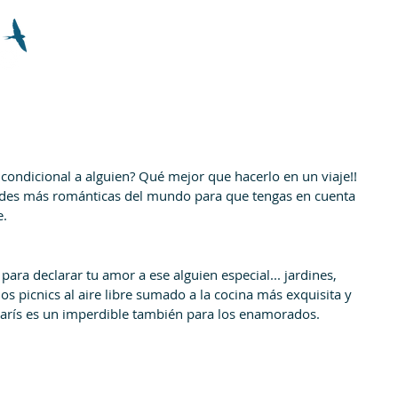
INSPIRACIÓN
EQUIPAMIENTO
NO
ncondicional a alguien? Qué mejor que hacerlo en un viaje!! 
ades más románticas del mundo para que tengas en cuenta 
e.
ara declarar tu amor a ese alguien especial... jardines, 
os picnics al aire libre sumado a la cocina más exquisita y 
 París es un imperdible también para los enamorados.