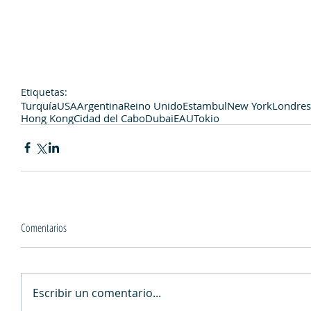
Etiquetas:
Turquía
USA
Argentina
Reino Unido
Estambul
New York
Londres
Hong Kong
Cidad del Cabo
Dubai
EAU
Tokio
Comentarios
Escribir un comentario...