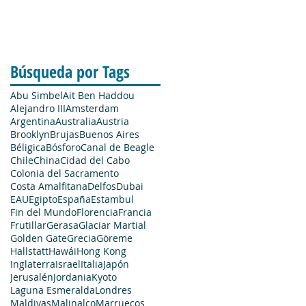
Búsqueda por Tags
Abu Simbel
Ait Ben Haddou
Alejandro III
Amsterdam
Argentina
Australia
Austria
Brooklyn
Brujas
Buenos Aires
Béligica
Bósforo
Canal de Beagle
Chile
China
Cidad del Cabo
Colonia del Sacramento
Costa Amalfitana
Delfos
Dubai
EAU
Egipto
España
Estambul
Fin del Mundo
Florencia
Francia
Frutillar
Gerasa
Glaciar Martial
Golden Gate
Grecia
Göreme
Hallstatt
Hawái
Hong Kong
Inglaterra
Israel
Italia
Japón
Jerusalén
Jordania
Kyoto
Laguna Esmeralda
Londres
Maldivas
Malinalco
Marruecos