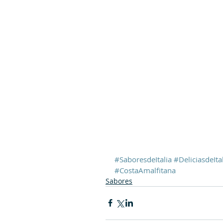
#SaboresdeItalia
#DeliciasdeIta
#CostaAmalfitana
Sabores