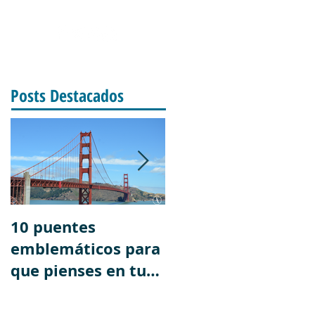
SOTROS
Posts Destacados
10 puentes
El fin del mundo.
emblemáticos para
Postales increíbles
que pienses en tus
de la ciudad más
próximas
austral del mundo
vacaciones.